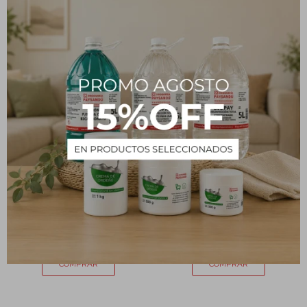
Aceite esencial Navani -
Aceite esencial Navani -
Pepino 30ml
Mango y Durazno 30ml
390
390
$
$