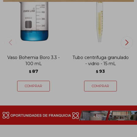
Vaso Bohemia Boro 3.3 -
Tubo centrifuga granulado
100 mL
- vidrio - 15 mL
87
93
$
$