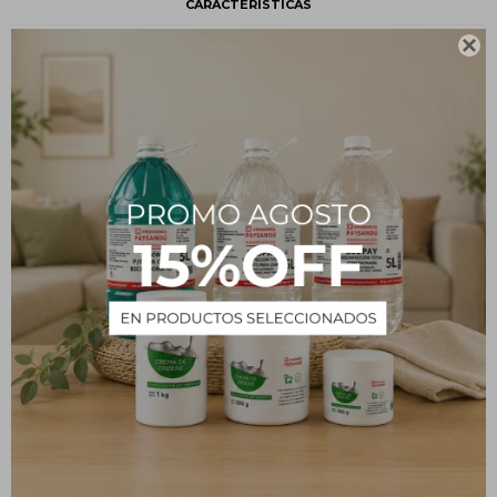
CARACTERÍSTICAS
Tipo
Insumos

Descripción
Vaso Bohemia en Polipropileno
PRODUCTOS QUE TE PUEDEN INTERESAR