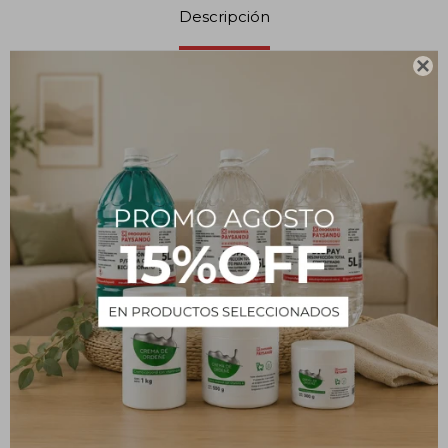
Descripción

Ficha técnica
Fabricado en material de vidrio boro 3.3
Resistente al calor
Alta resistencia química
Borde fundido y reforzado
Respaldo y asesoramiento técnico posventa
Origen China
PRODUCTOS QUE TE PUEDEN INTERESAR