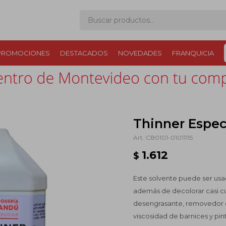
PROMOCIONES
DESTACADOS
NOVEDADES
FRANQUICIA
Thinner Especi
CB0101-01011115
1.612
$
Este solvente puede ser usa
además de decolorar casi c
desengrasante, removedor d
viscosidad de barnices y pint