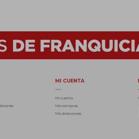
MI CUENTA
r
Mi cuenta
diciones
Mis compras
Mis direcciones