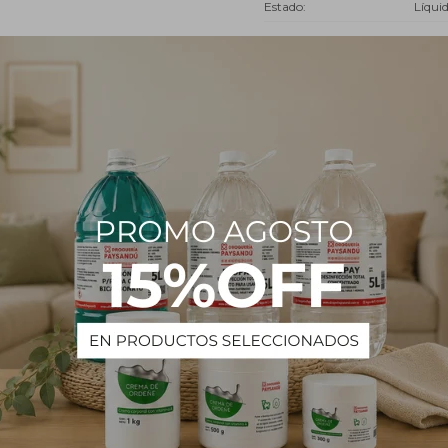
Estado
Líqui
Descripción
la dilución de lacas nitrocelulósicas o acrílicas de terminación siemp
biente sea inferior a 70%. También se recomienda por su rápida vel
 poder de disolución para realizar las tareas de limpieza de sopletes
PRODUCTOS QUE TE PUEDEN INTERESAR