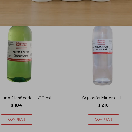
 Lino Clarificado - 500 mL
Aguarrás Mineral - 1 L
184
210
$
$