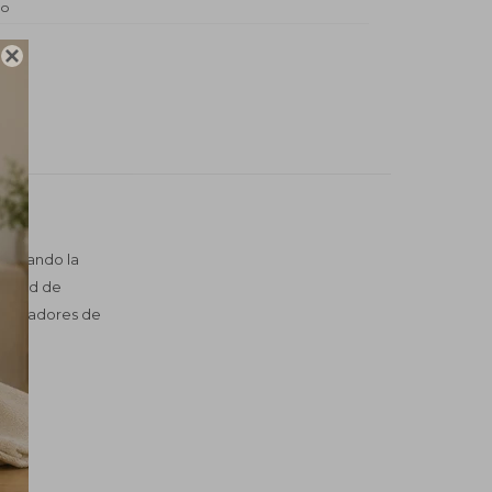
do

re cuando la
ocidad de
 aplicadores de