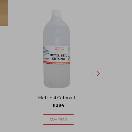
Metil Etil Cetona 1 L
Agu
284
$