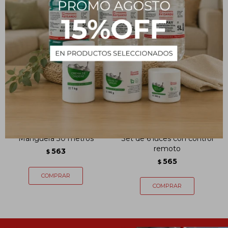
Manguera 30 metros
Set de 6 luces con control
remoto
563
$
565
$