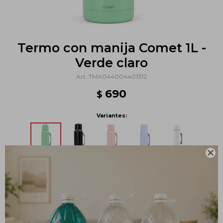
Termo con manija Comet 1L -
Verde claro
TMA044004401312
690
$
Variantes:

Métodos y costos de envío
PRODUCTOS QUE TE PUEDEN INTERESAR