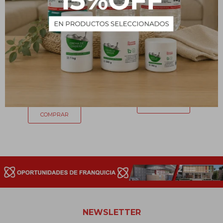
TAPA PUSH PULL 28/410
Pabilo 6cm x unidadad
BLANCA/NATURAL
6
$
3
$
NEWSLETTER