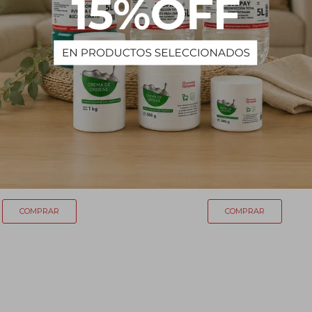
lm - Rollo de 100m x 28cm
Bolsa para alimento 3 tamañ
186
210
$
$