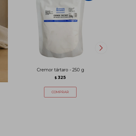
os
Cremor tártaro - 250 g
Film PVC B
325
$