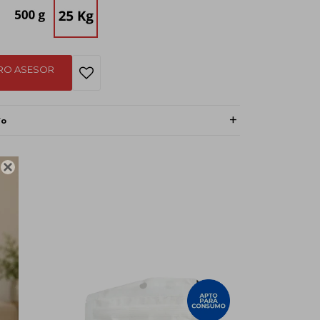
RO ASESOR
ío
