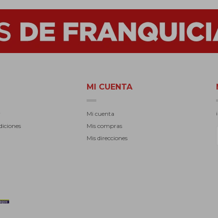
MI CUENTA
r
Mi cuenta
diciones
Mis compras
Mis direcciones