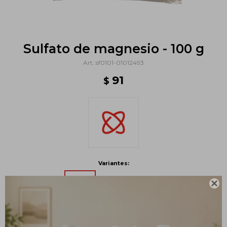
Sulfato de magnesio - 100 g
sf0101-01012493
91
$
Variantes:

Métodos y costos de envío