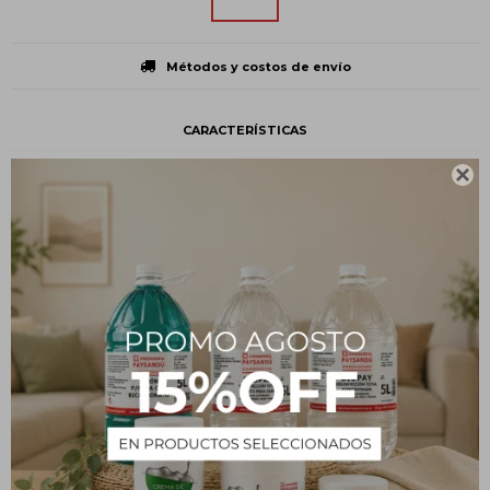
Métodos y costos de envío
CARACTERÍSTICAS
Volumen
100 ml

Presentación
Botella plástica
Tipo
Limpieza y desinfección
Estado
Líquido
Descripción
Modo de uso
Diluir una tapa en 100 ml de agua destilada o hervida a