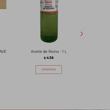
UAVE
Aceite de Ricino - 1 L
Shampoo
436
$