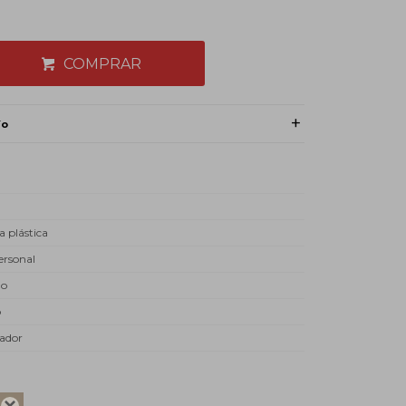
COMPRAR
ío
a plástica
ersonal
do
o
ador
