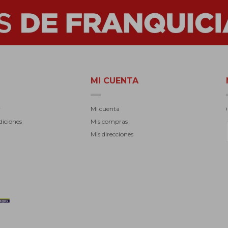
MI CUENTA
r
Mi cuenta
diciones
Mis compras
Mis direcciones