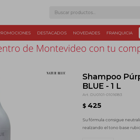
PROMOCIONES
DESTACADOS
NOVEDADES
FRANQUICIA
Shampoo Púrp
BLUE - 1 L
DU0101-01016183
425
$
Su fórmula consigue neutrali
realzando el tono base rubio,