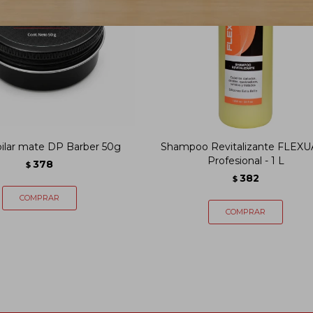
pilar mate DP Barber 50g
Shampoo Revitalizante FLEX
Profesional - 1 L
378
$
382
$