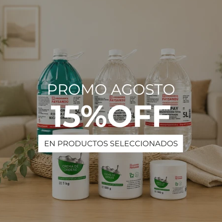
Descripción
bellos húmedos, emulsionar con masaje capilar y enjuagar.
PRODUCTOS QUE TE PUEDEN INTERESAR