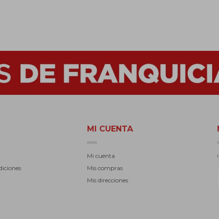
MI CUENTA
r
Mi cuenta
diciones
Mis compras
Mis direcciones