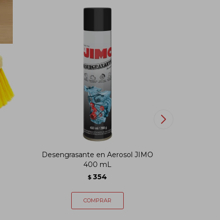
Desengrasante en Aerosol JIMO
Lim
400 mL
354
$