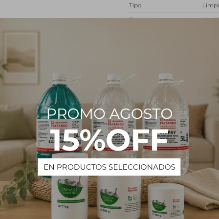
Tipo
Limpi
Estado
Líqui
Descripción
 de agua. Aplicar por trapeado o esponja y enjuagar. Para lograr un ma
PRODUCTOS QUE TE PUEDEN INTERESAR