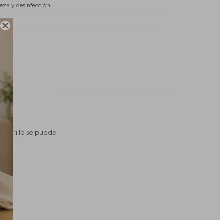
eza y desinfección
do

yor brillo se puede