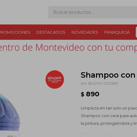
PROMOCIONES
DESTACADOS
NOVEDADES
FRANQUICIA
Shampoo con C
BU0101-01013611
890
$
Limpieza en tan solo un paso y
Shampoo con cera para autos 
la pintura, protegiéndola y l