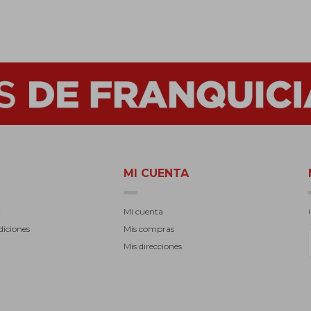
MI CUENTA
r
Mi cuenta
diciones
Mis compras
Mis direcciones