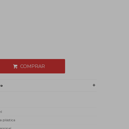
COMPRAR
ío
ml
a plástica
ersonal