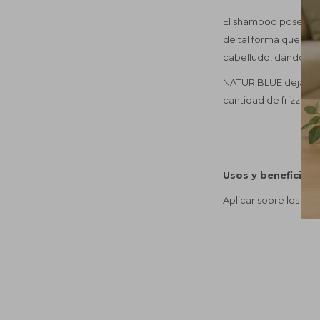
El shampoo posee una
de tal forma que no 
cabelludo, dándole p
NATUR BLUE dejará tu
cantidad de frizz.
Usos y beneficios
Aplicar sobre los ca