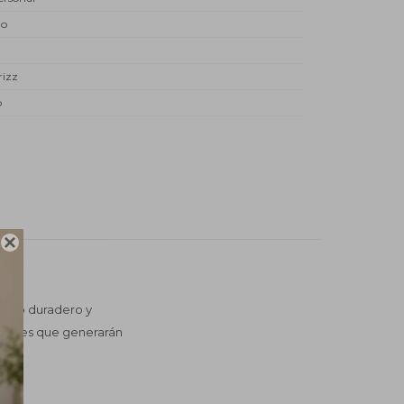
do
rizz
o

liso duradero y
pilares que generarán