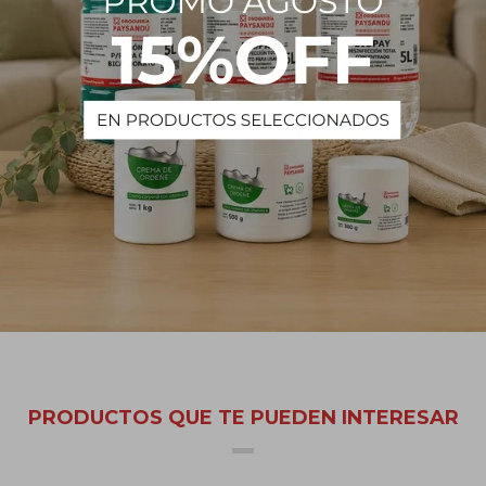
 fórmula sin sal, reduciendo la irritación del cuero cabelludo. Limp
sea tan agresivo para la barrera protectora de aceites naturales que h
aso a un cabello más sano y fuerte.
 cabello más disciplinado por lo cual podrá desenredarlo con mayor f
bellos húmedos, emulsionar con masaje capilar y enjuagar.
PRODUCTOS QUE TE PUEDEN INTERESAR