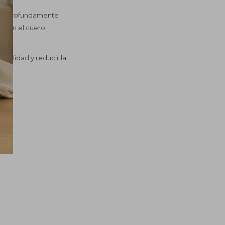
iará profundamente
ay en el cuero
acilidad y reducir la