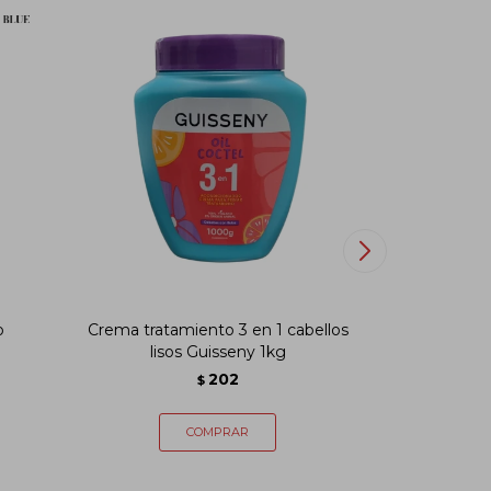
o
Crema tratamiento 3 en 1 cabellos
Crema trat
lisos Guisseny 1kg
con 
202
$