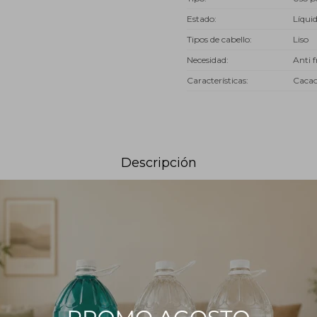
Estado
Líqui
Tipos de cabello
Liso
Necesidad
Anti f
Características
Caca
Descripción
Cacao es un shampoo especialmente formulado para otorgarle un 
u fórmula posee manteca de cacao proveniente de Brasil y siliconas ca
 perfecto.
(4,5), prolonga la duración de los laciados permanentes.