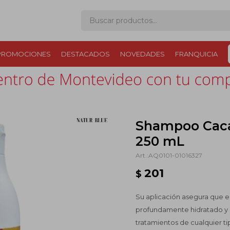
PROMOCIONES
DESTACADOS
NOVEDADES
FRANQUICIA
Shampoo Caca
250 mL
AQ0101-01016327
201
$
Su aplicación asegura que el
profundamente hidratado y 
tratamientos de cualquier tip