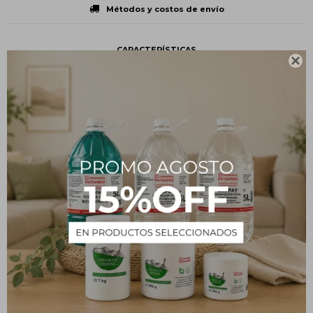
Métodos y costos de envío
CARACTERÍSTICAS

Presentación
Unidad
Tipo
Insumos
Descripción
Repuesto Aerosol Aroma Flowers SAPHIRUS 280 cc
PRODUCTOS QUE TE PUEDEN INTERESAR