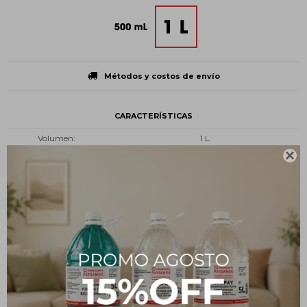
Métodos y costos de envío
CARACTERÍSTICAS
Volumen
1 L

Presentación
Botella plástica
Tipo
Limpieza y desinfección
Estado
Líquido
Descripción