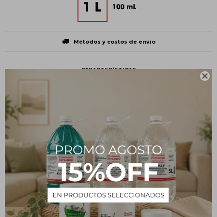
Métodos y costos de envío
CARACTERÍSTICAS

Volumen
1 L
Presentación
Botella plástica
Tipo
Uso personal
Estado
Líquido
Descripción
Quita esmalte no aceitoso. Ideal para usar en uñas esculpidas y