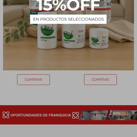
Tapaboca triple plisado x
Jabón tocador Leche y
unidad
Avena BIOFLEUR - 85g
3
23
$
$