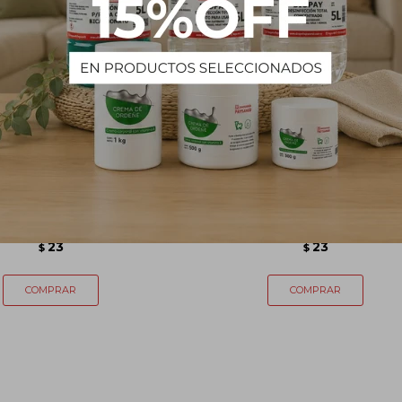
 tocador Frutos Rojos
Jabón tocador Erva Doce
BIOFLEUR - 85g
BIOFLEUR - 85g
23
23
$
$