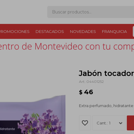
PROMOCIONES
DESTACADOS
NOVEDADES
FRANQUICIA
Jabón tocado
04401252
46
$
Extra perfumado, hidratant
1