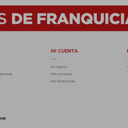
MI CUENTA
r
Mi cuenta
diciones
Mis compras
Mis direcciones