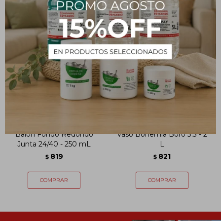
Balón Fondo Redondo
Vaso Bohemia Boro 3.3 - 2
Junta 24/40 - 250 mL
L
819
821
$
$