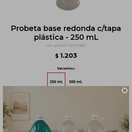
Probeta base redonda c/tapa
plástica - 250 mL
pr0201-02010589
1.203
$
Variantes:

Métodos y costos de envío
PRODUCTOS QUE TE PUEDEN INTERESAR