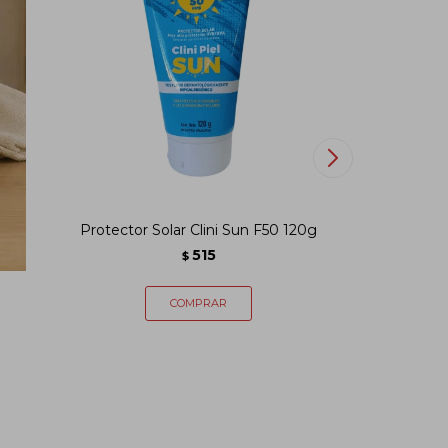
0g
Protector Solar Clini Sun F50 120g
Crema Red
515
$