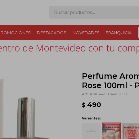
PROMOCIONES
DESTACADOS
NOVEDADES
FRANQUICIA
Perfume Aroma
Rose 100ml - 
AM0440-04400199
490
$
Variantes: