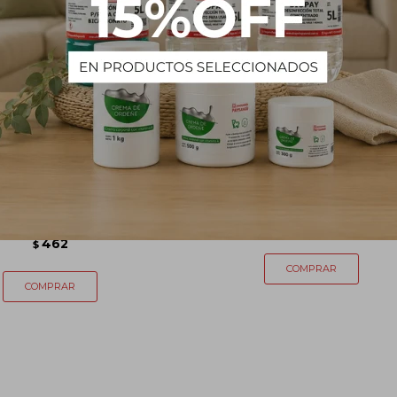
cionador sin sal Cacao
Cera gel flexible Primicia x 9
NATUR BLUE - 1 L
464
$
462
$