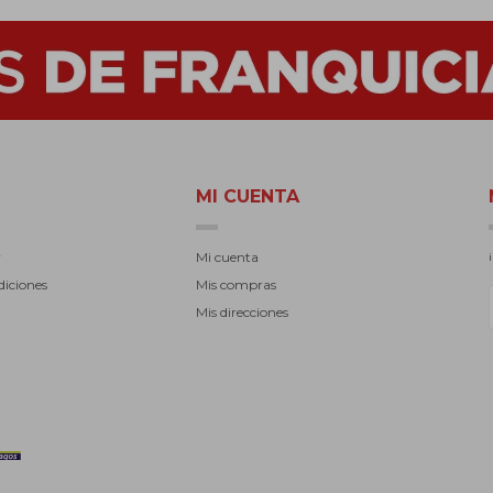
MI CUENTA
r
Mi cuenta
diciones
Mis compras
Mis direcciones