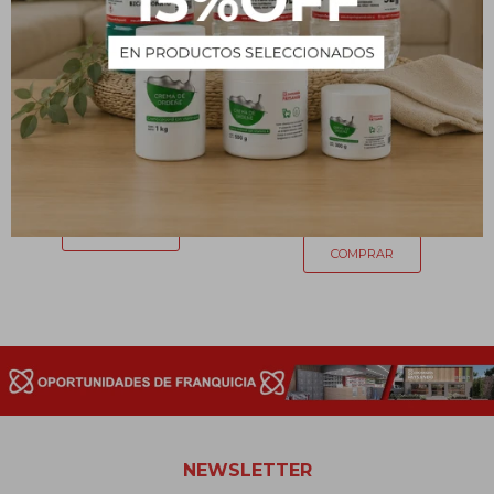
Bolsa de agua caliente
Canasto mediano 33.5 x
24.5 x 18.5 cm
190
$
190
$
NEWSLETTER