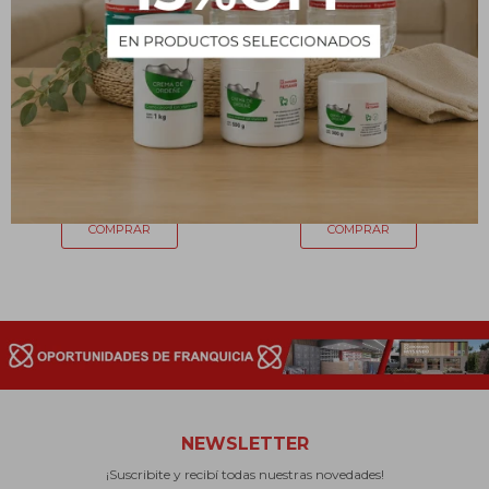
Set de viaje
Palangana 39cm x 17cm
179
180
$
$
NEWSLETTER
¡Suscribite y recibí todas nuestras novedades!