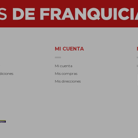
MI CUENTA
r
Mi cuenta
diciones
Mis compras
Mis direcciones