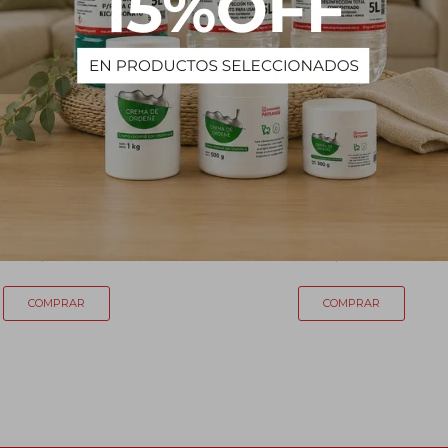
Escoba Magnífica
Escoba roja vertical
139
144
$
$