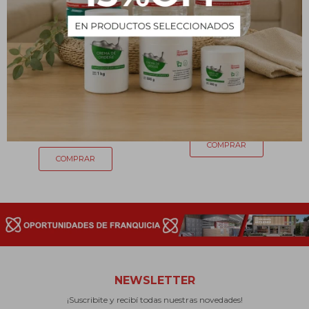
Pala de mano con borde
Escoba Magnífica
de goma
139
$
42
$
NEWSLETTER
¡Suscribite y recibí todas nuestras novedades!