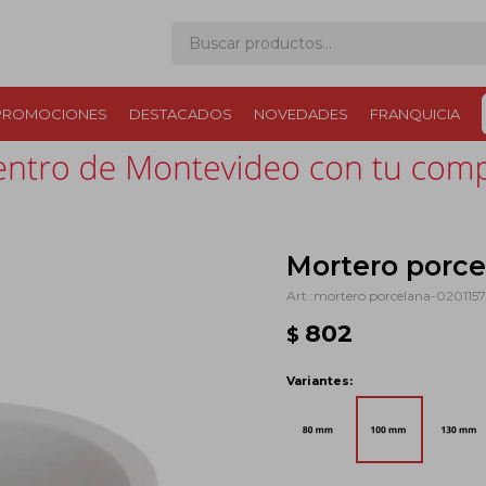
PROMOCIONES
DESTACADOS
NOVEDADES
FRANQUICIA
Mortero porce
mortero porcelana-020115
802
$
Variantes: