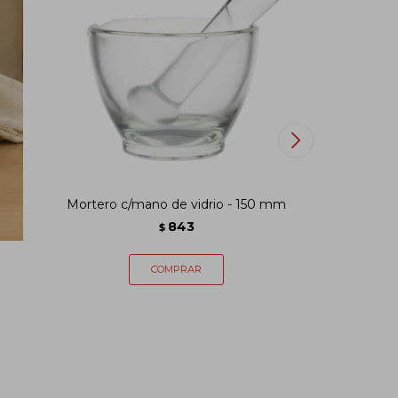
 -
Mortero c/mano de vidrio - 150 mm
Pipetea
843
$