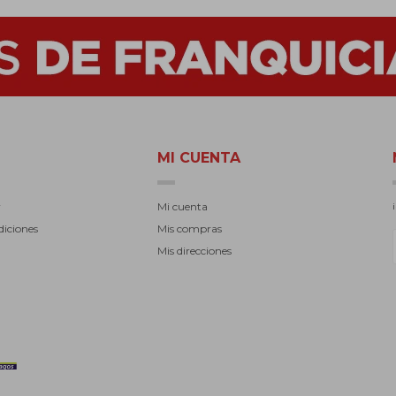
MI CUENTA
r
Mi cuenta
diciones
Mis compras
Mis direcciones