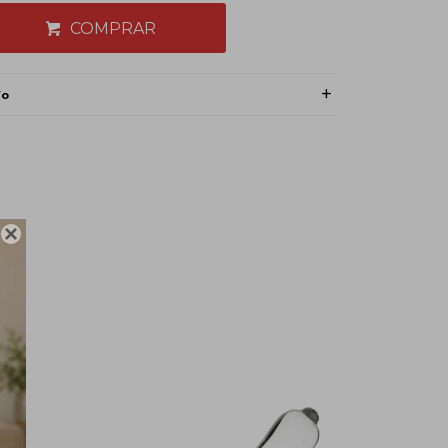
COMPRAR
ío
