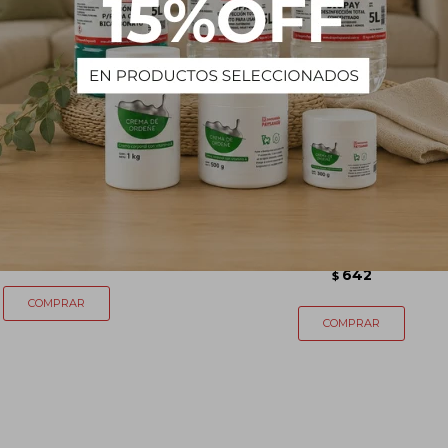
de Goma Doble Válvula
Probeta Plástico Polipropileno
1000 mL
640
$
642
$