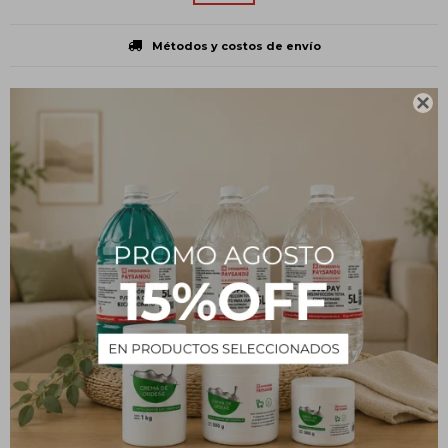
Métodos y costos de envío
CARACTERÍSTICAS

Presentación
Unidad
Tipo
Insumos
Descripción
Jeringa Descartable con Aguja
PRODUCTOS QUE TE PUEDEN INTERESAR