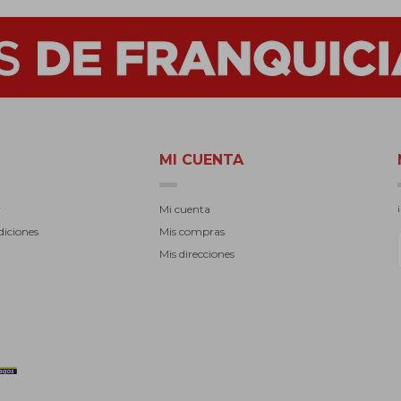
MI CUENTA
r
Mi cuenta
diciones
Mis compras
Mis direcciones