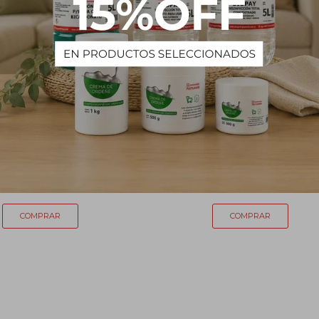
anic raticida 100g
Gel Cucarachicida EXTER 20
416
704
$
$