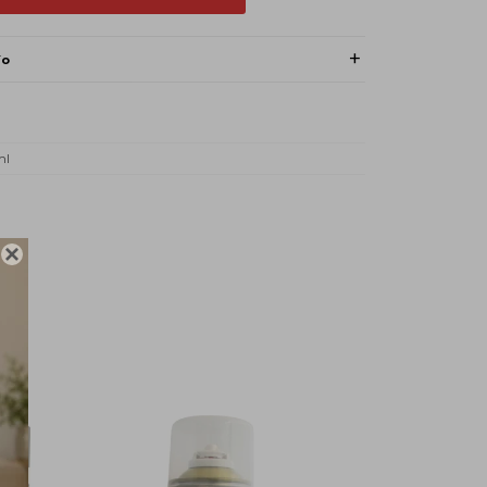
ío
ml
