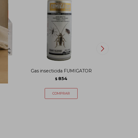
 g
Gas insecticida FUMIGATOR
Insecticid
854
$