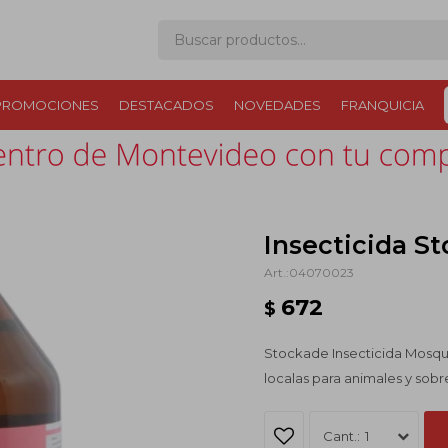
PROMOCIONES
DESTACADOS
NOVEDADES
FRANQUICIA
Insecticida S
04070023
672
$
Stockade Insecticida Mosqui
localas para animales y sob
1