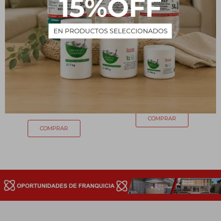
Aceite de Simil Almendras
Set para tintes de cabellos
- 100 mL
119
$
59
$