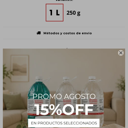
Métodos y costos de envío
CARACTERÍSTICAS

Volumen
1 L
Presentación
Botella plástica
Tipo
Insumos
Descripción
Modo de uso