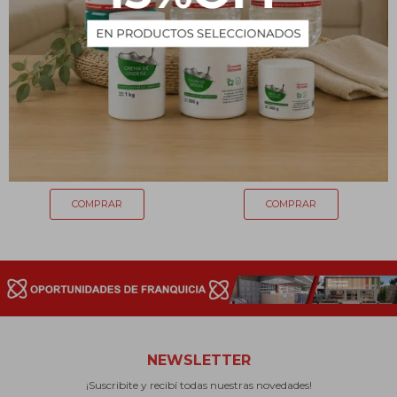
Cloruro de sodio USP - 250
Polvo para hornear Hornex
g
240g
96
98
$
$
NEWSLETTER
¡Suscribite y recibí todas nuestras novedades!