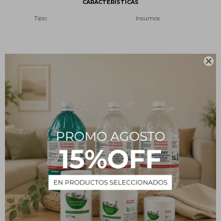
CARACTERÍSTICAS
Tipo
Insumos

Descripción
Ficha técnica
Fabricado en material de vidrio boro 3.3
Resistente al calor
Alta resistencia química
Borde fundido y reforzado
Respaldo y asesoramiento técnico posventa
Origen China