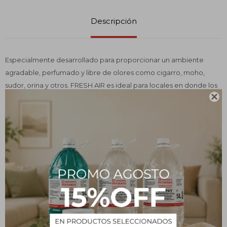
Descripción
Especialmente desarrollado para proporcionar un ambiente
agradable, perfumado y libre de olores como cigarro, moho,
sudor, orina y otros. FRESH AIR es ideal para locales en donde los
malos olores son inadmisibles, como restaurantes, tiendas,

empresas, hoteles, clubes y ambientes cerrados en general.
Instrucciones de uso:
Utilice puro.
Luego de la higienización del ambiente aplique con pulverizador
Spray.