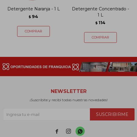
Detergente Naranja - 1 L
Detergente Concentrado -
1 L
94
$
114
$
NEWSLETTER
¡Suscribite y recibí todas nuestras novedades!
SUSCRIBIRME


