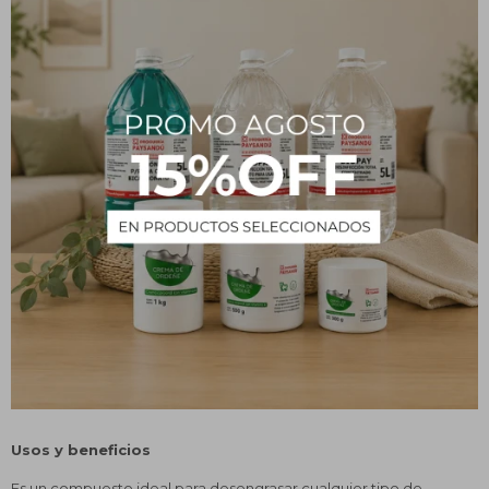
¿Qué es?
El detergente es una sustancia que posee propiedades
tensioactivas capaces de separar las impurezas de las vajillas y
remover las manchas de grasa provocadas por la comida.
La grasa se adhiere a los platos y los aceites son inmunes al agua,
se necesita la acción de un detergente para terminar con la grasa
de modo definitivo para dejar los platos limpios y brillantes.
La solución del detergente contiene moléculas con dos lados
opuestos, uno hidrófilo y otro hidrófobo. El lado hidrofóbico se
aferra a la grasa en la suciedad mientras que el lado hidrófilo entra
en contacto con el agua. Los extremos hidrófilos son un poco
más fuertes y las moléculas son arrastradas por el agua junto a la
suciedad.
Usos y beneficios
Es un compuesto ideal para desengrasar cualquier tipo de