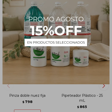
Métodos y costos de envío
PRODUCTOS QUE TE PUEDEN INTERESAR
Pinza doble nuez fija
Pipeteador Plástico - 25
mL
798
$
865
$