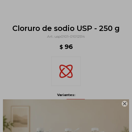
Cloruro de sodio USP - 250 g
usp0101-01012514
96
$
Variantes:

Métodos y costos de envío