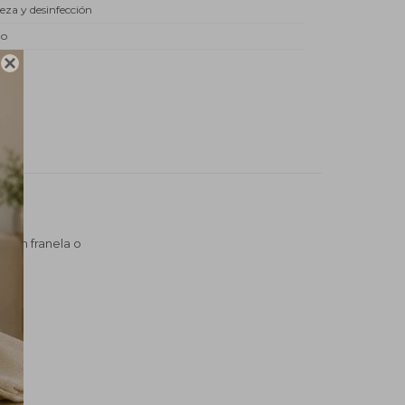
eza y desinfección
do

r con franela o