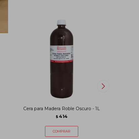
Cera para Madera Roble Oscuro - 1L
Cera para
414
$