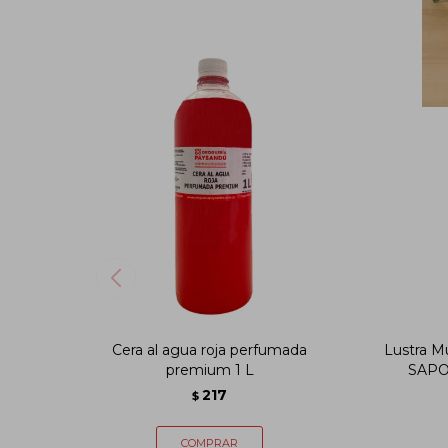
Cera al agua roja perfumada
Lustra Mu
premium 1 L
SAPOL
217
$