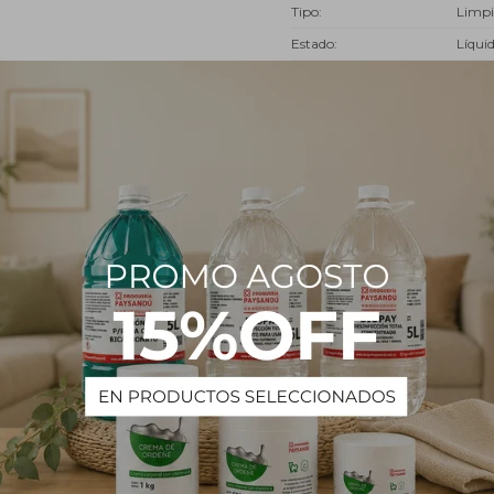
Tipo
Limpi
Estado
Líqui
Descripción
operas por litro de agua. Aplicar con trapo de piso y dejar secar. Frota
ar el brillo de tus pisos.
ar la concentración de la dilución en las primeras aplicaciones.
PRODUCTOS QUE TE PUEDEN INTERESAR