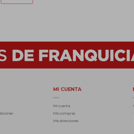
MI CUENTA
r
Mi cuenta
diciones
Mis compras
Mis direcciones