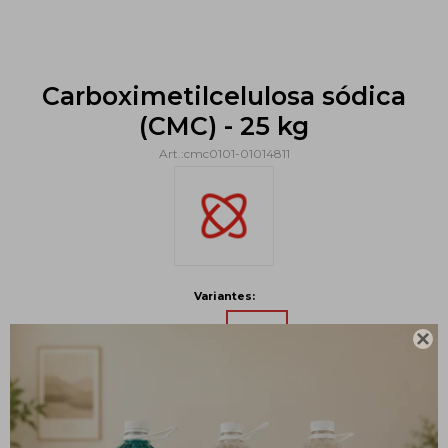
Carboximetilcelulosa sódica
(CMC) - 25 kg
cmc0101-01014811
Variantes:

Métodos y costos de envío