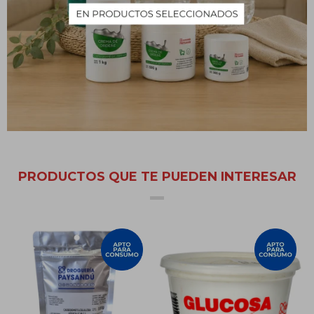
contenido en fibra prebiótica y por su alto contenido en
minerales: potasio, magnesio, yodo y calcio. También se utiliza
como ingredientes para gelatinas o espesar sopas.
Una cucharadita de agar agar en polvo puede espesar medio lito
de agua. Para el agar agar no forme una gelatina con grumos, se
debe hervir durante 10 minutos.
PRODUCTOS QUE TE PUEDEN INTERESAR