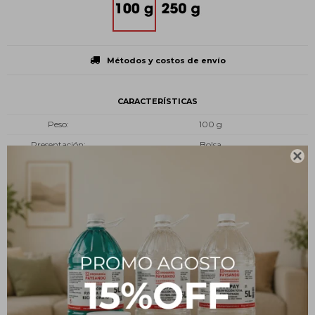
Métodos y costos de envío
CARACTERÍSTICAS
Peso
100 g
Presentación
Bolsa

Tipo
Insumos
Estado
En polvo
Descripción
El agar agar presta muchas propiedades medicinales por su