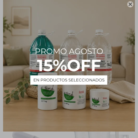
Tipo
Insumos

Descripción
Cápsula de Porcelana
PRODUCTOS QUE TE PUEDEN INTERESAR