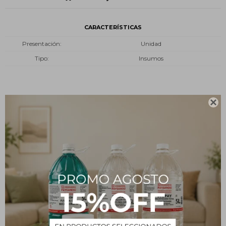
CARACTERÍSTICAS
Presentación
Unidad
Tipo
Insumos

Descripción
Ficha técnica
Fabricado en material de vidrio boro 3.3
Resistente al calor
Alta resistencia química
Borde fundido y reforzado
Respaldo y asesoramiento técnico posventa