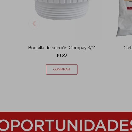
Boquilla de succión Cloropay 3/4"
Car
139
$