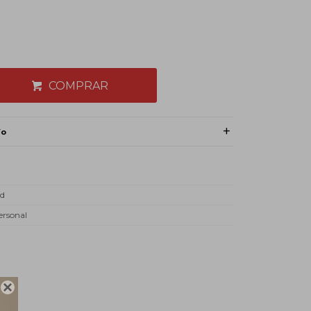
COMPRAR
ío
ad
ersonal
