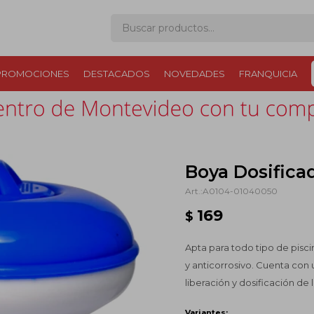
PROMOCIONES
DESTACADOS
NOVEDADES
FRANQUICIA
Boya Dosifica
A0104-01040050
169
$
Apta para todo tipo de pisci
y anticorrosivo. Cuenta con u
liberación y dosificación de l
Variantes: