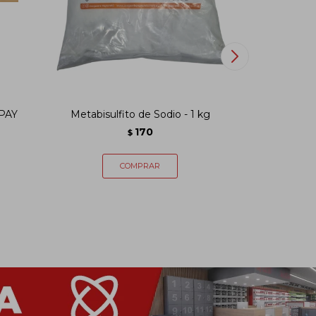
PAY
Metabisulfito de Sodio - 1 kg
Cl
170
$