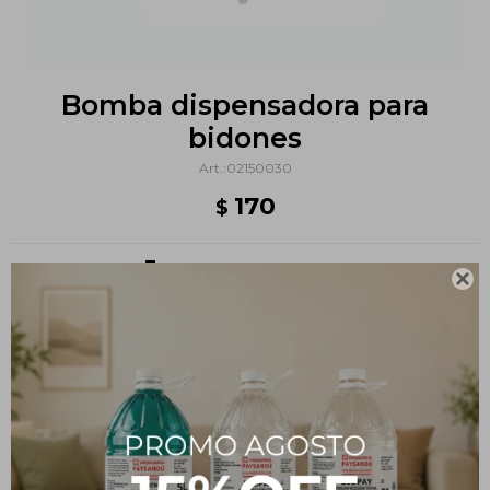
Bomba dispensadora para
bidones
02150030
170
$
Métodos y costos de envío

PRODUCTOS QUE TE PUEDEN INTERESAR