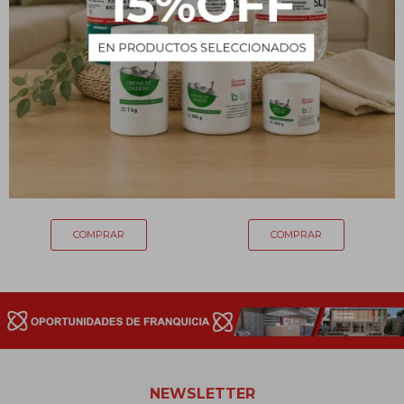
Cloruro de sodio USP -
Rollo papel de aluminio x
500 g
15 m
154
159
$
$
NEWSLETTER