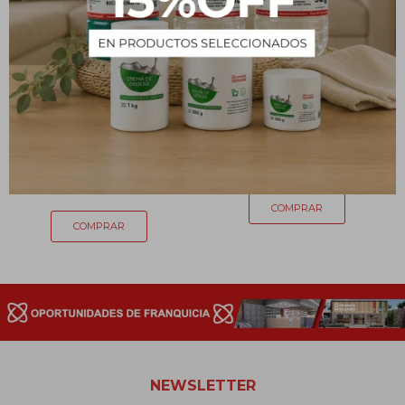
Alfombra antideslizante
Vela aromática en lata
para baño 69 x 39 cm -
Ampliscent Vainilla
Varios colores
315
$
260
$
NEWSLETTER