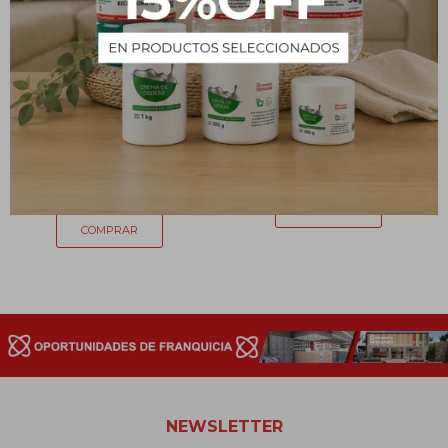
Vela aromática en lata
Papelera 36cm x 21cm
Ampliscent Vainilla
317
$
315
$
NEWSLETTER