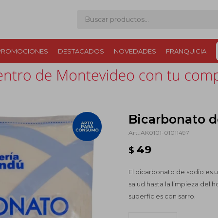
PROMOCIONES
DESTACADOS
NOVEDADES
FRANQUICIA
Bicarbonato d
AK0101-01011497
49
$
El bicarbonato de sodio es 
salud hasta la limpieza del 
superficies con sarro.