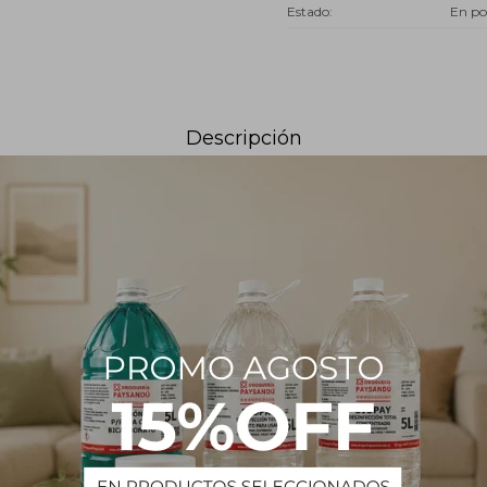
Estado
En po
Descripción
odio es un compuesto soluble en agua con una variedad de usos que 
mbito de la salud. Es uno de los compuestos más versátiles que pod
 sus aplicaciones son inmensas.
 el bicarbonato de sodio actúa sobre manchas difíciles de quitar, elim
eridas con el tiempo.
liminar olores y manchas provocadas por el sudor en la ropa. Solo b