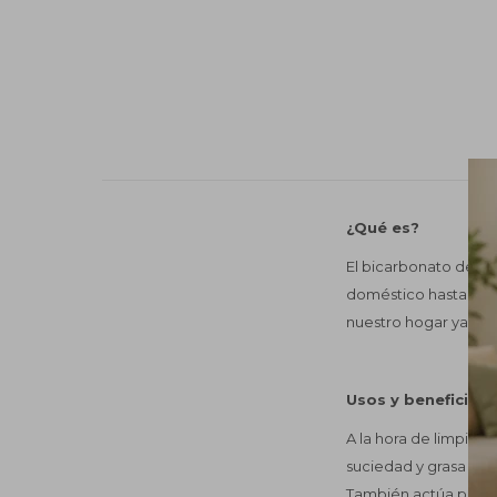
¿Qué es?
El bicarbonato de s
doméstico hasta al á
nuestro hogar ya que
Usos y beneficios
A la hora de limpiar,
suciedad y grasa adh
También actúa para e