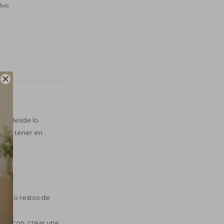
lvo

van desde lo
emos tener en
inando restos de
asta con crear una