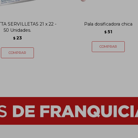
A SERVILLETAS 21 x 22 -
Pala dosificadora chica
50 Unidades.
51
$
23
$