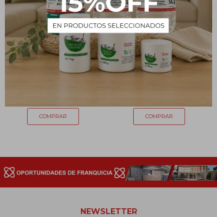
La Gotita Gel 3 g
Color Rojo - 1L
151
152
$
$
NEWSLETTER