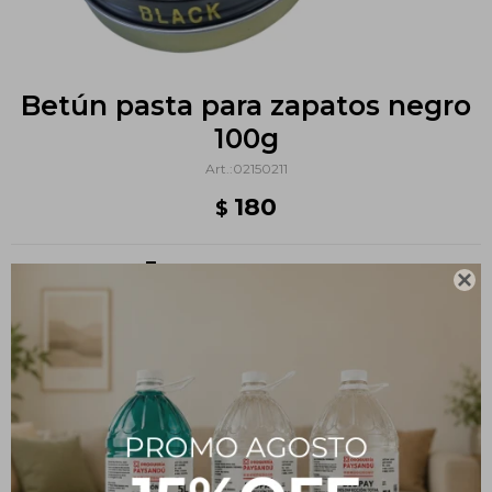
Betún pasta para zapatos negro
100g
02150211
180
$
Métodos y costos de envío

PRODUCTOS QUE TE PUEDEN INTERESAR