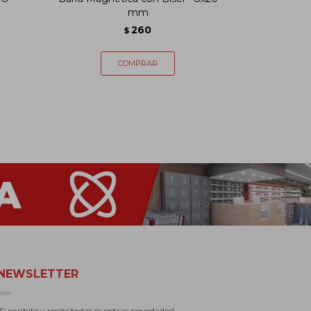
mm
260
$
NEWSLETTER
¡Suscribite y recibí todas nuestras novedades!