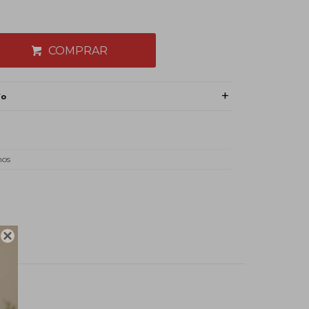
COMPRAR
ío
mos
