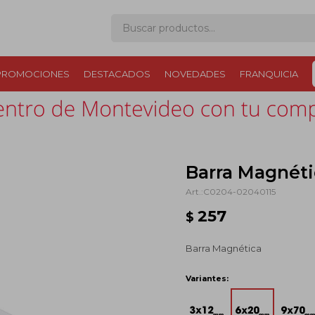
PROMOCIONES
DESTACADOS
NOVEDADES
FRANQUICIA
Barra Magnét
C0204-02040115
257
$
Barra Magnética
Variantes: