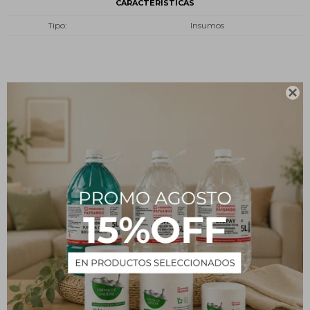
CARACTERÍSTICAS
Tipo
Insumos
Descripción

Ficha técnica
Fabricado en material de vidrio boro 3.3
Resistente al calor
Alta resistencia química
Borde fundido y reforzado
Respaldo y asesoramiento técnico posventa
Origen China