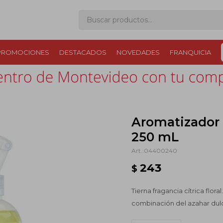
PROMOCIONES
DESTACADOS
NOVEDADES
FRANQUICIA
Aromatizador
250 mL
04400240
243
$
Tierna fragancia cítrica flora
combinación del azahar dul