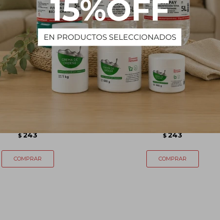
zador Textil Good Woman
Aromatizador Textil Black X
APHIRUS 250 mL
SAPHIRUS 250 mL
243
243
$
$