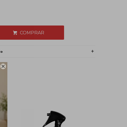
COMPRAR
ío
