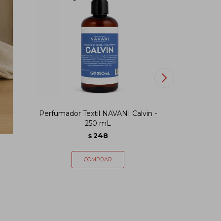
S
Perfumador Textil NAVANI Calvin -
Perfumad
250 mL
248
$