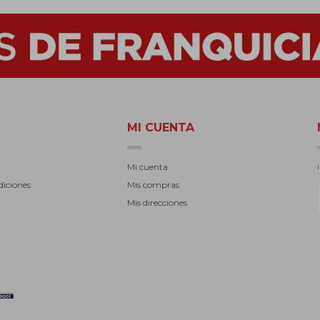
MI CUENTA
r
Mi cuenta
diciones
Mis compras
Mis direcciones