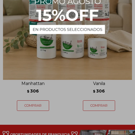
Aromatizador de
Aromatizador de
ambiente NAVANI
ambiente NAVANI Citric
Manhattan
Vanila
306
306
$
$