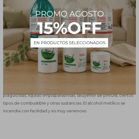
sintetizado bajo presión en un proceso catalítico, el metanol
crudo es purificado a grado químico por destilación.
Es utilizado para la obtención de formaldehido (intermedio
químico para la producción de resinas urea-formaldehido, y fenol
formaldehido), para la elaboración de anticongelantes, para la
obtención de MTBE (metil-terbutil éter) que interviene en la
formulación de combustibles para motores de combustión
interna, como solvente de uso general, como desnaturalizante
del alcohol etílico, etc.
Tipo de alcohol que se utiliza para fabricar anticongelantes,
plaguicidas, líquido limpiaparabrisas, diluyente de pintura, ciertos
tipos de combustible y otras sustancias. El alcohol metílico se
incendia con facilidad y es muy venenoso.