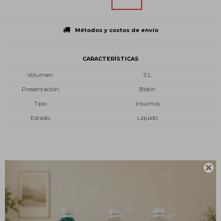
Métodos y costos de envío
CARACTERÍSTICAS
Volumen
5 L
Presentación
Bidón
Tipo
Insumos
Estado
Líquido
Descripción

El metanol es obtenido por síntesis a partir de gas natural, como
combinación de óxidos de carbón e hidrógeno. Luego de ser